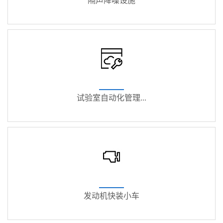
隔声降噪设施
试验室自动化管理...
发动机快装小车