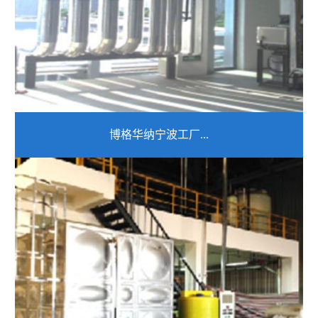
博格华纳宁波工厂...