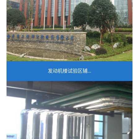
发动机楼试验区辅...