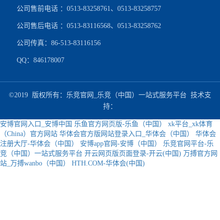
公司售前电话 ：0513-83258761、0513-83258757
公司售后电话 ：0513-83116568、0513-83258762
公司传真：86-513-83116156
QQ：846178007
©2019 版权所有：乐竞官网_乐竞（中国）一站式服务平台
技术支
持：
安博官网入口_安博中国
乐鱼官方网页版-乐鱼（中国）
xk平台_xk体育
（China）官方网站
华体会官方版网站登录入口_华体会（中国）
华体会
注册大厅-华体会（中国）
安博app官网-安博（中国）
乐竞官网平台-乐
竞（中国）一站式服务平台
开云网页版页面登录-开云(中国)
万搏官方网
站_万搏wanbo（中国）
HTH.COM-华体会(中国)