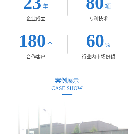
23
80
年
项
企业成立
专利技术
180
60
个
%
合作客户
行业内市场份额
案例展示
CASE SHOW