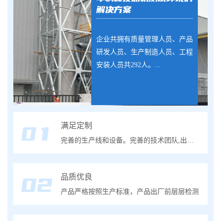
企业共拥有质量管理人员、产品
研发人员、生产制造人员、工程
安装人员共292人。...
满足定制
完善的生产线和设备。完善的技术团队,出具解决方案。
品质优良
产品严格按照生产标准，产品出厂前层层检测