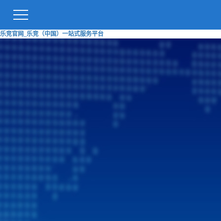
乐竞官网_乐竞（中国）一站式服务平台