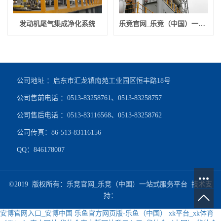
发动机尾气集成净化系统
乐竞官网_乐竞（中国）一站式服务平台
公司地址 ：启东市汇龙镇南苑工业园区恒丰路18号
公司售前电话 ：0513-83258761、0513-83258757
公司售后电话 ：0513-83116568、0513-83258762
公司传真：86-513-83116156
QQ：846178007
©2019 版权所有：乐竞官网_乐竞（中国）一站式服务平台
技术支
持：
安博官网入口_安博中国
乐鱼官方网页版-乐鱼（中国）
xk平台_xk体育