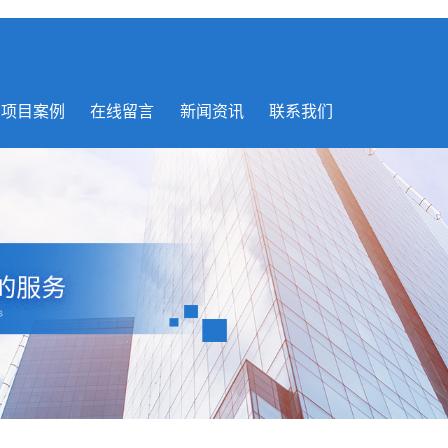
项目案例
在线留言
新闻资讯
联系我们