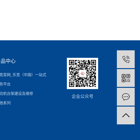
1
产品中心
竞官网_乐竞（中国）一站式
务平台
功机台架建设及维修
企业公众号
他系列