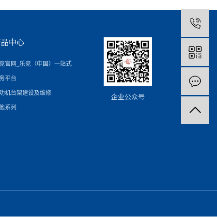
1
产品中心
竞官网_乐竞（中国）一站式
务平台
功机台架建设及维修
企业公众号
他系列