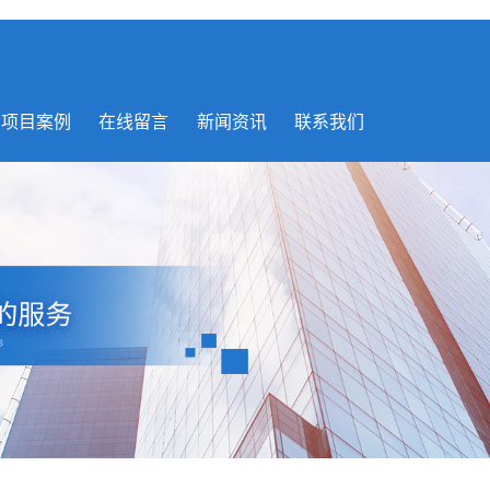
项目案例
在线留言
新闻资讯
联系我们