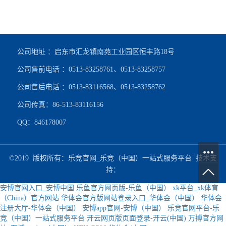
公司地址 ：启东市汇龙镇南苑工业园区恒丰路18号
公司售前电话 ：0513-83258761、0513-83258757
公司售后电话 ：0513-83116568、0513-83258762
公司传真：86-513-83116156
QQ：846178007
©2019 版权所有：乐竞官网_乐竞（中国）一站式服务平台
技术支
持：
安博官网入口_安博中国
乐鱼官方网页版-乐鱼（中国）
xk平台_xk体育
（China）官方网站
华体会官方版网站登录入口_华体会（中国）
华体会
注册大厅-华体会（中国）
安博app官网-安博（中国）
乐竞官网平台-乐
竞（中国）一站式服务平台
开云网页版页面登录-开云(中国)
万搏官方网