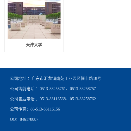
天津大学
公司地址 ：启东市汇龙镇南苑工业园区恒丰路18号
公司售前电话 ：0513-83258761、0513-83258757
公司售后电话 ：0513-83116568、0513-83258762
公司传真：86-513-83116156
QQ：846178007