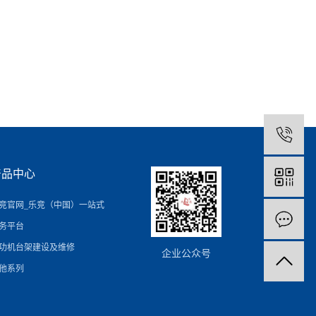
1
产品中心
竞官网_乐竞（中国）一站式
务平台
功机台架建设及维修
企业公众号
他系列