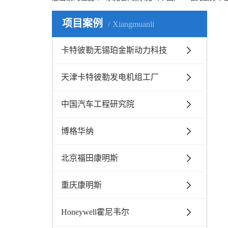
项目案例
Xiangmuanli
卡特彼勒无锡珀金斯动力科技
天津卡特彼勒发电机组工厂
中国汽车工程研究院
博格华纳
北京福田康明斯
重庆康明斯
Honeywell霍尼韦尔