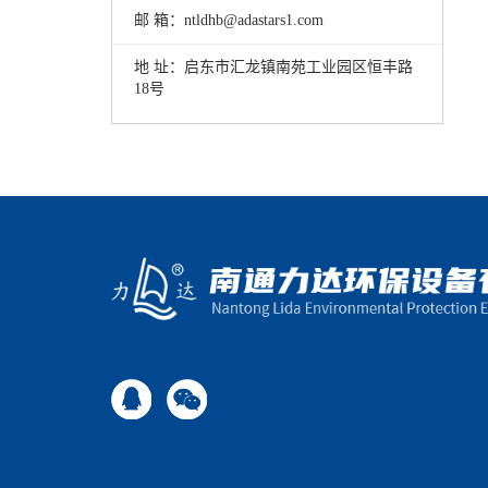
邮 箱：ntldhb@adastars1.com
地 址：启东市汇龙镇南苑工业园区恒丰路
18号