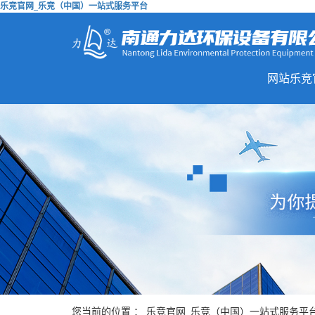
乐竞官网_乐竞（中国）一站式服务平台
网站乐竞
您当前的位置 ：
乐竞官网_乐竞（中国）一站式服务平