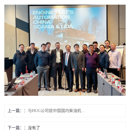
上一篇：
与HUG公司就中国国内柴油机测试台架尾气处理系统的独家战略合作的签约仪式
下一篇：
没有了