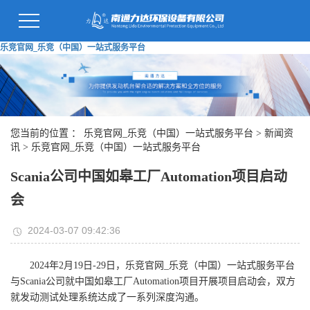
乐竞官网_乐竞（中国）一站式服务平台
您当前的位置 ：
乐竞官网_乐竞（中国）一站式服务平台
>
新闻资
讯
>
乐竞官网_乐竞（中国）一站式服务平台
Scania公司中国如皋工厂Automation项目启动
会
2024-03-07 09:42:36
2024年2月19日-29日，乐竞官网_乐竞（中国）一站式服务平台
与Scania公司就中国如皋工厂Automation项目开展项目启动会，双方
就发动测试处理系统达成了一系列深度沟通。